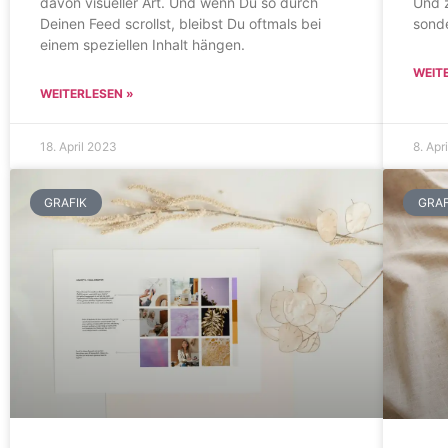
davon visueller Art. Und wenn Du so durch
Und z
Deinen Feed scrollst, bleibst Du oftmals bei
sonde
einem speziellen Inhalt hängen.
WEIT
WEITERLESEN »
18. April 2023
8. Apr
GRAFIK
GRAF