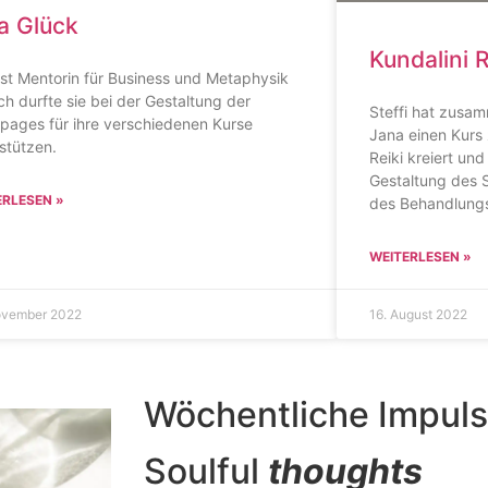
a Glück
Kundalini R
ist Mentorin für Business und Metaphysik
ch durfte sie bei der Gestaltung der
Steffi hat zusam
pages für ihre verschiedenen Kurse
Jana einen Kurs 
stützen.
Reiki kreiert und
Gestaltung des S
ERLESEN »
des Behandlungs
WEITERLESEN »
ovember 2022
16. August 2022
Wöchentliche Impul
Soulful
thoughts