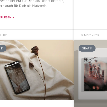
war nicht nur für Dich als Dienstleister:in,
rn auch für Dich als Nutzer:in.
ERLESEN »
il 2023
8. März 2023
IK
GRAFIK