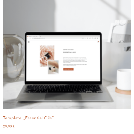
Template „Essential Oils“
29,90
€