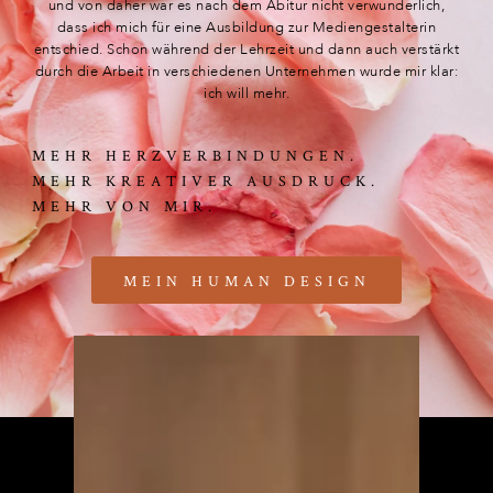
und von daher war es nach dem Abitur nicht verwunderlich,
dass ich mich für eine Ausbildung zur Mediengestalterin
entschied. Schon während der Lehrzeit und dann auch verstärkt
durch die Arbeit in verschiedenen Unternehmen wurde mir klar:
ich will mehr.
MEHR HERZVERBINDUNGEN.
MEHR KREATIVER AUSDRUCK.
MEHR VON MIR.
MEIN HUMAN DESIGN