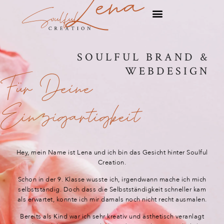
Lena
SOULFUL BRAND &
WEBDESIGN
Für Deine
Einzigartigkeit
Hey, mein Name ist Lena und ich bin das Gesicht hinter Soulful
Creation.
Schon in der 9. Klasse wusste ich, irgendwann mache ich mich
selbstständig. Doch dass die Selbstständigkeit schneller kam
als erwartet, konnte ich mir damals noch nicht recht ausmalen.
Bereits als Kind war ich sehr kreativ und ästhetisch veranlagt