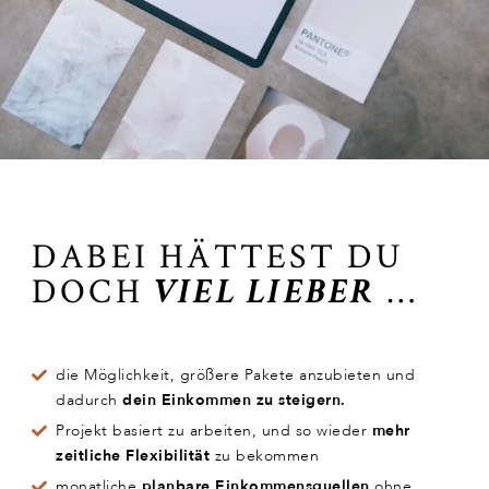
DABEI HÄTTEST DU
DOCH
…
VIEL LIEBER
die Möglichkeit, größere Pakete anzubieten und
dadurch
dein Einkommen zu steigern.
Projekt basiert zu arbeiten, und so wieder
mehr
zeitliche Flexibilität
zu bekommen
monatliche
planbare Einkommensquellen
ohne